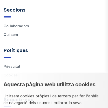
Seccions
Col·laboradors
Qui som
Polítiques
Privacitat
Cookies
Aquesta pàgina web utilitza cookies
Avis Legal
Utilitzem cookies pròpies i de tercers per fer l'anàlisi
Segueix-nos
de navegació dels usuaris i millorar la seva