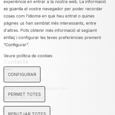
experiència en entrar a la nostra web. La informació
facebook
es guarda al vostre navegador per poder recordar
coses com l'idioma en què heu entrat o quines
Twitter
pàgines us han semblat més interessants, entre
Youtube
d'altres. Pots obtenir més informació al següent
Instagram
enllaç i configurar les teves preferències prement
“Configurar”.
Bluesky
Veure política de cookies
Contacte
CONFIGURAR
Director: Pep Prieto
email: info@diaridecalabona.com
PERMET TOTES
Telèfon: 666 337 672
REBUTJAR TOTES